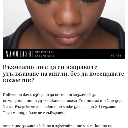
Възможно ли е да си направите
удължаване на мигли, без да посещавате
козметик?
Повечето жени избират да посетят козметик за
полуперманентно удължаване на мигли. То отнема от 2 до дори
3 часа, въпреки че поставянето може да трае до 2-3 седмици.
Този метод обаче не е съвършен.
Лепилото за мигли, както и изкуствените мигли, които са