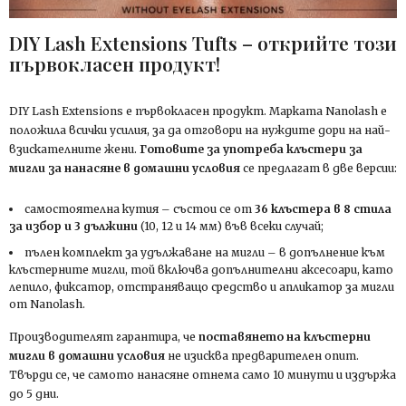
DIY Lash Extensions Tufts – открийте този
първокласен продукт!
DIY Lash Extensions е първокласен продукт. Марката Nanolash е
положила всички усилия, за да отговори на нуждите дори на най-
взискателните жени.
Готовите за употреба клъстери за
мигли за нанасяне в домашни условия
се предлагат в две версии:
самостоятелна кутия – състои се от
36 клъстера в 8 стила
за избор и 3 дължини
(10, 12 и 14 мм) във всеки случай;
пълен комплект за удължаване на мигли – в допълнение към
клъстерните мигли, той включва допълнителни аксесоари, като
лепило, фиксатор, отстраняващо средство и апликатор за мигли
от Nanolash.
Производителят гарантира, че
поставянето на клъстерни
мигли в домашни условия
не изисква предварителен опит.
Твърди се, че самото нанасяне отнема само 10 минути и издържа
до 5 дни.