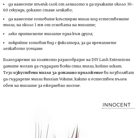
да нанесете тънък слой от лепилото и да изчакате около 30-
60 секунди, докато стане лепкаво;
да нанесете готовите клъстерни мигли под естествените
мигли, на около 1 мм от основата на миглите;
леко притиснете миглите една към друга;
покрийте готовия вид с фиксатора, за да премахнете
лепкавото усещане.
Благодарение на голямото разнообразие на DIY Lash Extensions
дамите могат да създадат всеки стил мигли, който искат.
Тези
изкуствени мигли за домашно приложение
ви позволяват
да създадете мигли Russian Volume, както и естествен пълен
обем на миглите за ежедневно носене.