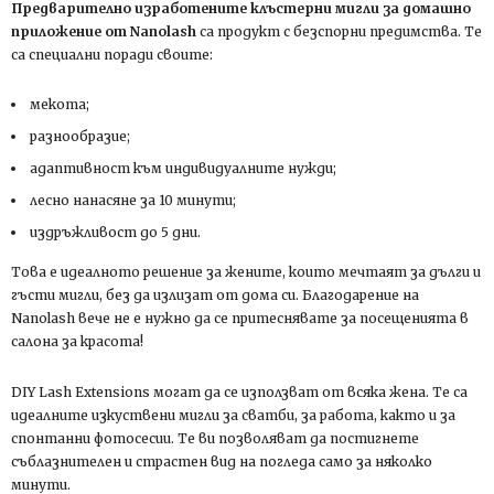
Предварително изработените клъстерни мигли за домашно
приложение от Nanolash
са продукт с безспорни предимства. Те
са специални поради своите:
мекота;
разнообразие;
адаптивност към индивидуалните нужди;
лесно нанасяне за 10 минути;
издръжливост до 5 дни.
Това е идеалното решение за жените, които мечтаят за дълги и
гъсти мигли, без да излизат от дома си. Благодарение на
Nanolash вече не е нужно да се притеснявате за посещенията в
салона за красота!
DIY Lash Extensions могат да се използват от всяка жена. Те са
идеалните изкуствени мигли за сватби, за работа, както и за
спонтанни фотосесии. Те ви позволяват да постигнете
съблазнителен и страстен вид на погледа само за няколко
минути.