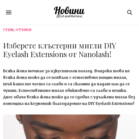
ГРИМ
,
ОТЗИВИ
Изберете клъстерни мигли DIY
Eyelash Extensions от Nanolash!
Всяка жена мечтае за изкусителен поглед. Въпреки това не
всяка жена може да се похвали с естествено пищни мигли,
тъй като те често са слаби и са склонни да падат или да се
чупят. Естествените мигли обикновено са слаби и тънки.
Днес обаче всяка жена може да се сдобие с удължени мигли без
помощта на козметик благодарение на DIY Eyelash Extensions!