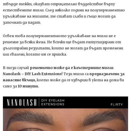
твърде тежки, оказват отрицателно въздействие върху
естествените мигли. След няколко години на полуперманентно
удължаване на миглите, те стават слаби и също могат да
започнат да падат.
Освен това полуперманентното удължаване на мигли не е
решение за всяка жена. Не всички ще бъдат ентусиазирани от
дълготрайни резултати, които не могат да бъдат променени
или свалени, когато им се прииска.
В този случай
решението може да е клъстерните мигли
Nanolash – DIY Lash Extensions
! Тези мигли са
предназначени за
нанасяне вкъщи,
което може да се извърши в уюта на дома ви
само за
10 минути.