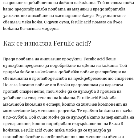
на дишане и добавянето на живот на кожата. Той постига това
като предотвратява появата на мазнини и предотвратява
засиленото отмиване на мастидните жлези. Резултатът е
светла и мека кожа. С други думи, ferulic acid помага да бъде
кожата ви чиста и модерна.
Как се използва Ferulic acid?
Преди появата на антиагинг продукти, Ferulic acid беше
използван предимно за подобряване на цвета на кожата. Той
придава живот на кожата, добавяйки повече дистрибуция на
светлината и противодейства на преждевременното стареене.
Но сега, когато повече от всички предпочитам да нараснем
против стареенето, той може да се използва в процеса на
забавяне на стареенето на кожата. Ferulic acid включва
маслинова киселина и естери, които са химичен компонент на
мимическите козметични средства. Те правят кожата по-мека
и по-хубава. Той също може да се използва като алтернатива на
препаратите, които подобряват съдържанието на влага в
кожата. Ferulic acid също така може да се използва за
противодействие на осветяването, промените на цвета и