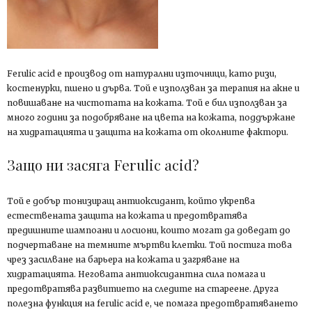
Ferulic acid е производ от натурални източници, като ризи,
костенурки, пшено и дърва. Той е използван за терапия на акне и
повишаване на чистотата на кожата. Той е бил използван за
много години за подобряване на цвета на кожата, поддържане
на хидратацията и защита на кожата от околните фактори.
Защо ни засяга Ferulic acid?
Той е добър тонизиращ антиоксидант, който укрепва
естествената защита на кожата и предотвратява
предишните шампоани и лосиони, които могат да доведат до
подчертаване на темните мъртви клетки. Той постига това
чрез засилване на барьера на кожата и загряване на
хидратацията. Неговата антиоксидантна сила помага и
предотвратява развитието на следите на стареене. Друга
полезна функция на ferulic acid е, че помага предотвратяването