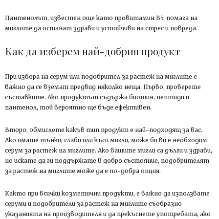
Пантенолът, известен още като провитамин В5, помага на
миглите да останат здрави и устойчиви на стрес и повреда.
Как да изберем най-добрия продукт
При избора на серум или подобрител за растеж на миглите е
важно да се вземат предвид няколко неща. Първо, проверете
съставките. Ако продуктът съдържа биотин, пептиди и
пантенол, той вероятно ще бъде ефективен.
Второ, обмислете какъв тип продукт е най-подходящ за вас.
Ако имате тънки, слаби или къси мигли, може би ви е необходим
серум за растеж на миглите. Ако вашите мигли са дълги и здрави,
но искате да ги поддържате в добро състояние, подобрителят
за растеж на миглите може да е по-добра опция.
Както при всички козметични продукти, е важно да използвате
серуми и подобрители за растеж на миглите съобразно
указанията на производителя и да прекъснете употребата, ако