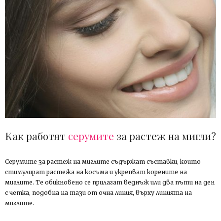
Как работят
серумите
за растеж на мигли?
Серумите за растеж на миглите съдържат съставки, които
стимулират растежа на косъма и укрепват корените на
миглите. Те обикновено се прилагат веднъж или два пъти на ден
с четка, подобна на тази от очна линия, върху линията на
миглите.