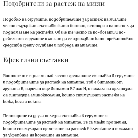
Подобрители за растеж на мигли
Подобно на серумите, подобрителите за растеж на миглите
често съдържат съставки като биотин, пептиди и пантенол за
подпомагане на растежа. Обаче те често са по-богати и по-
дебели от серумите и могат да се използват като превантивни
средства срещу счупване и повреда на миглите.
Ефективни съставки
Биотинът е една от най-често срещаните съставки в серумите
и подобрителите за растеж на миглите. Той е витамин от
групата В, наричан още витамин В7 или H, и помага на организма
да синтезира аминокиселини, които стимулират растежа на
кожа, коса и нокти.
Пептидите са друга полезна съставка в серумите и
подобрителите за растеж на миглите. Те са малки протеини,
които стимулират процесите на растеж в клетките и помагат
за укрепване на корените на миглите.