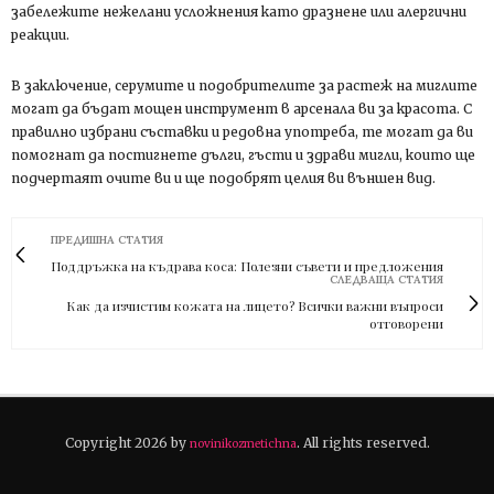
забележите нежелани усложнения като дразнене или алергични
реакции.
В заключение, серумите и подобрителите за растеж на миглите
могат да бъдат мощен инструмент в арсенала ви за красота. С
правилно избрани съставки и редовна употреба, те могат да ви
помогнат да постигнете дълги, гъсти и здрави мигли, които ще
подчертаят очите ви и ще подобрят целия ви външен вид.
ПРЕДИШНА СТАТИЯ
Поддръжка на къдрава коса: Полезни съвети и предложения
СЛЕДВАЩА СТАТИЯ
Как да изчистим кожата на лицето? Всички важни въпроси
отговорени
Copyright 2026 by
. All rights reserved.
novinikozmetichna