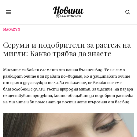
MAGAZYN
Серуми и подобрители за растеж на
мигли: Какво трябва да знаете
Миглите са важен елемент от нашия външен вид. Те не само
рамкират очите и ги правят по-видими, но и защитават очите
от прах и други чужди тела. За съжаление, не всички ние сме
благословени с дълги, гъсти природни мигли. За щастие, на пазара
съществуват продукти, които обещават да подобрят растежа
на миглите и ви помогнат да постигнете търсения от вас вид.